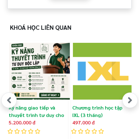
- Luôn dành những lời động viên, khen ngợi trẻ
đúng cách để tạo thêm sức mạnh, giúp trẻ biết
KHOÁ HỌC LIÊN QUAN
nỗ lực và không ngừng cải thiện bản thân.
- Cùng con rèn luyện, xây dựng những kỹ năng
quan trọng trong cuộc sống
- Từ đó giúp con mạnh mẽ, bản lĩnh và thành
công trong tương lai
Thời gian khai giảng:
ngày 2-3/10/2021
Thời gian học:
19h30 - 21h30
Số lượng buổi học:
2 buổi,
Kỹ năng giao tiếp và
Chương trình học tập
L
Số lượng học viên:
10 - 20 học viên
thuyết trình tư duy cho
IXL (3 tháng)
T
trẻ em (3 tháng)
5.200.000 đ
497.000 đ
A
3
Đối tượng:
Dành cho ba mẹ
Đăng ký khóa học để đồng hành cùng con tỏa