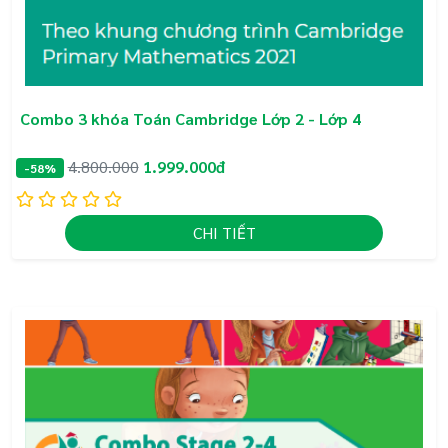
KHÓA HỌC ĐÃ NHẬN CHỨNG CHỈ THẨM ĐỊNH NỘI
Combo 3 khóa Toán Cambridge Lớp 2 - Lớp 4
DUNG BỞI TRƯỜNG ĐẠI HỌC GIÁO DỤC - ĐẠI
HỌC QUỐC GIA HÀ NỘI
4.800.000
1.999.000đ
-58%
Căn cứ theo Quyết định số 2222/QĐ-ĐHGD ngày 28
tháng 08 năm 2023 của Hiệu trưởng Trường Đại
CHI TIẾT
học Giáo dục - Đại học Quốc gia Hà Nội.
+ Chứng nhận: BỘ HỌC LIỆU ĐIỆN TỬ TOÁN
TIẾNG ANH BLACASA THEO CHUẨN CAMBRIDGE.
+ Hợp chuẩn với Tiêu chí đánh giá dạy và học
Toán Tiếng Anh