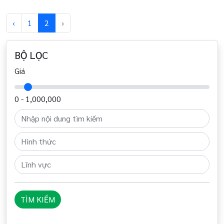
‹
1
2
›
BỘ LỌC
Giá
0 -
1,000,000
TÌM KIẾM