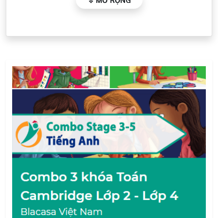
đồng/ ngày là bất kỳ học sinh nào cũng có thể tiếp
cận được chương trình giáo dục chuẩn Cambridge.
+ Dễ dàng tham gia học:
Chỉ với một thiết bị là
học sinh có thể học chương trình tại bất cứ đâu,
bất cứ thời điểm nào.
+ Dễ dàng tiếp nhận kiến thức:
Các bài học được
xây dựng dưới dạng hoạt hình giúp học sinh nhỏ
tuổi dễ dàng tiếp nhận kiến thức.
CẤU TRÚC SẢN PHẨM: