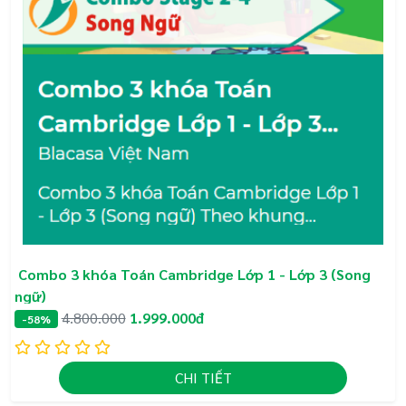
ĐỐI TƯỢNG HỌC SINH PHÙ HỢP VỚI KHÓA HỌC:
+ Học sinh tiền tiểu học 4-5 tuổi:
Chương trình học tuyệt vời nhất để phát triển
tư duy Toán học cho học sinh 5 tuổi. Chương
trình học giúp trẻ tiếp xúc với toán học một
cách tự nhiên, gần gũi và nuôi dưỡng tình yêu
Combo 3 khóa Toán Cambridge Lớp 1 - Lớp 3 (Song
toán học.
ngữ)
Nâng cao năng lực tiếng Anh và phản xạ ngôn
4.800.000
1.999.000đ
-58%
ngữ Tiếng Anh cho trẻ.
Học bằng hoạt hình và trắc nghiệm, hình thức
học tuyệt vời nhất với trẻ nhỏ.
CHI TIẾT
Là một sự chuẩn bị tuyệt vời cho các con vào