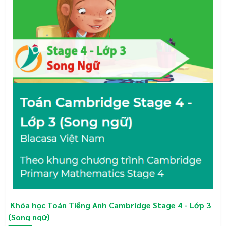
Địa chỉ Blacasa:
- Trụ Sở Chính : Toà nhà Blacasa, 92/5 Láng Hạ,
Đống Đa, Hà Nội
- Văn phòng làm việc: 30BT7 Khu đô thị Văn Quán,
Hà Đông, Hà Nội
Khóa học Toán Tiếng Anh Cambridge Stage 4 - Lớp 3
(Song ngữ)