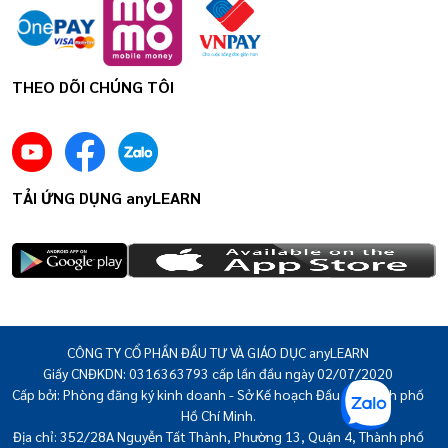
THEO DÕI CHÚNG TÔI
TẢI ỨNG DỤNG anyLEARN
CÔNG TY CỔ PHẦN ĐẦU TƯ VÀ GIÁO DỤC anyLEARN
Giấy CNĐKDN: 0316363793 cấp lần đầu ngày 02/07/2020
Cấp bởi: Phòng đăng ký kinh doanh - Sở Kế hoạch Đầu tư thành phố
Hồ Chí Minh.
Địa chỉ: 352/28A Nguyễn Tất Thành, Phường 13, Quận 4, Thành phố