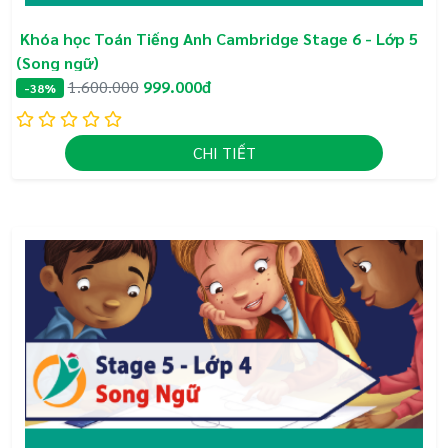
bởi Phòng/ Sở/ Bộ Giáo dục.
Khóa học Toán Tiếng Anh Cambridge Stage 6 - Lớp 5
(Song ngữ)
1.600.000
999.000đ
-38%
CHI TIẾT
+ Học sinh học chương trình chuẩn BGD:
Chương trình thiết kế theo triết lý truyền cảm
hứng giúp phát triển trí tò mò và niềm đam mê
học tập.
Nội dung trực quan, cách tiếp cận sinh động,
giúp dễ dàng nắm bắt các khái niệm Toán học
và mối liên hệ giữa các khái niệm, hình thành
tư duy và cách làm việc theo logic toán học.