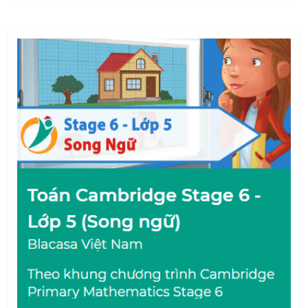
học chương trình Cambridge bậc học Tiểu học.
+ Học sinh đang học hệ Cambridge tại các
trường quốc tế:
Dễ dàng nắm bắt các bài học trên lớp thông
qua các video animation thân thiện và lôi cuốn.
Bổ sung các phiếu bài tập tự luận và bài tập
trắc nghiệm cho chương trình học của con
trên lớp.
Cung cấp tài liệu giúp phụ huynh nắm bắt toàn
bộ chương trình học của con và dễ dàng hỗ
trợ con tự học chương trình trên lớp, hoặc là
tài liệu tuyệt vời để con học với gia sư.
Bổ sung các kiến thức khác biệt từ chương
trình chuẩn của Bộ giáo dục cho học sinh hệ
Cambridge, giúp các con sẵn sàng chuyển đổi
chương trình học ở các cấp cao hơn hoặc
tham gia các kỳ thi học sinh giỏi được tổ chức