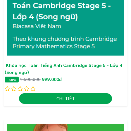
Phát triển các kỹ năng tư duy bậc cao trọn đời
như: giải quyết vấn đề, tư duy phản biện,
nghiên cứu độc lập, hợp tác và trình bày lập
luận
Phát triển các kỹ năng mềm quan trọng trong
cuộc sống: chuyên biệt hóa, tổng quát hóa,
phỏng đoán, thuyết phục, nhận dạng đặc điểm,
phân loại, phê bình và cải tiến
Phát triển năng lực tiếng Anh nói chung và
Khóa học Toán Tiếng Anh Cambridge Stage 5 - Lớp 4
năng lực Tiếng Anh chuyên ngành Toán. Giúp
(Song ngữ)
dễ dàng tiếp cận các tài liệu Tiếng Anh trong
1.600.000
999.000đ
-38%
học tập nghiên cứu sau này.
Giúp học sinh dễ dàng tham gia các kỳ thi Toán
Tiếng Anh trong và ngoài nước, hướng tới
CHI TIẾT
chinh phục các chứng chỉ SAT và mục tiêu du
học trong tương lai.