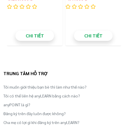
CHI TIẾT
CHI TIẾT
Cấp độ cơ bản: First Step 1,2
TRUNG TÂM HỖ TRỢ
- Dành cho học viên hoàn toàn mới với bộ môn
bóng rổ hoặc đã tập luyện một thời gian nhưng
Tôi muốn giới thiệu bạn bè thì làm như thế nào?
còn yếu kỹ thuật căn bản.
Tôi có thể liên hệ anyLEARN bằng cách nào?
anyPOINT là gì?
- Phù hợp mọi lứa tuổi từ 5 tuổi trở lên.
Đăng ký trên đây luôn được không?
- Chương trình đào tạo tập trung rèn luyện các
Cha mẹ có lợi gì khi đăng ký trên anyLEARN?
kỹ thuật cơ bản vững chắc và tạo niềm đam mê