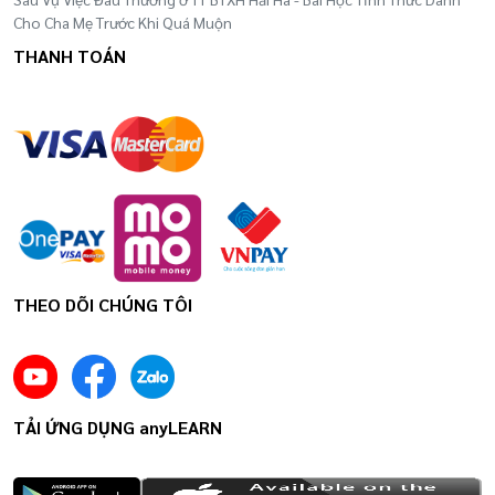
Cho Cha Mẹ Trước Khi Quá Muộn
THANH TOÁN
THEO DÕI CHÚNG TÔI
TẢI ỨNG DỤNG anyLEARN
Sau khi hoàn thành cấp độ cơ bản: First Step
1,2 học viên sẽ được nâng lên cấp độ nền tảng: