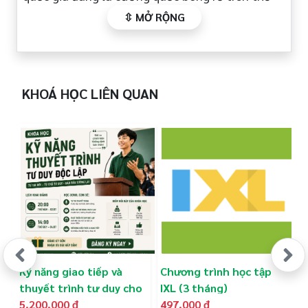
giới nhưng đã được điều chỉnh, tiết chế phù hợp
với thể chất của người Việt Nam.
KHOÁ HỌC LIÊN QUAN
Kỹ năng giao tiếp và
Chương trình học tập
L
thuyết trình tư duy cho
IXL (3 tháng)
T
trẻ em (3 tháng)
5.200.000 đ
497.000 đ
A
3