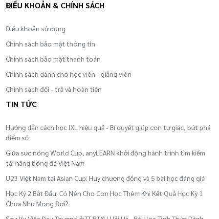
ĐIỀU KHOẢN & CHÍNH SÁCH
cho các học viên.
- Lớp học có số lượng từ 5 đến 20 học viên
Điều khoản sử dụng
- Các Huấn luyện viên có chuyên môn cao, bằng
Chính sách bảo mật thông tin
cấp do Liên đoàn bóng rổ TPHCM cấp và công
Chính sách bảo mật thanh toán
nhận.
Chính sách dành cho học viên - giảng viên
- Giáo án chuyên biệt theo chuẩn Châu Âu.
Chính sách đổi - trả và hoàn tiền
TIN TỨC
- Có giấy chứng nhận khi hoàn thành hết cấp độ.
Hướng dẫn cách học IXL hiệu quả - Bí quyết giúp con tự giác, bứt phá
điểm số
Giữa sức nóng World Cup, anyLEARN khởi động hành trình tìm kiếm
tài năng bóng đá Việt Nam
U23 Việt Nam tại Asian Cup: Huy chương đồng và 5 bài học đáng giá
Học Kỳ 2 Bắt Đầu: Có Nên Cho Con Học Thêm Khi Kết Quả Học Kỳ 1
Chưa Như Mong Đợi?
Sau Vụ Việc Đau Thương ở TT BTXH Hải Hà - Bài Học Tỉnh Thức Dành