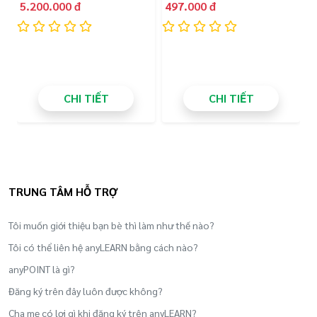
trẻ em (3 tháng)
5.200.000 đ
497.000 đ
A
3
quyền tác giả tại Cục Bản quyền Tác Giả thuộc
Bộ Văn Hóa, Thể Thao và Du lịch.
Đăng ký mã vạch sản phẩm do Tổng cục tiêu
chuẩn đo lường chất lượng, Bộ Khoa học và
Công nghệ cấp.
CHI TIẾT
CHI TIẾT
Thương hiệu Blacasa được đăng ký nhãn hiệu
độc quyền tại Cục Sở hữu trí tuệ, Bộ Khoa học
công nghệ.
TRUNG TÂM HỖ TRỢ
Tôi muốn giới thiệu bạn bè thì làm như thế nào?
Tôi có thể liên hệ anyLEARN bằng cách nào?
anyPOINT là gì?
Đăng ký trên đây luôn được không?
Cha mẹ có lợi gì khi đăng ký trên anyLEARN?