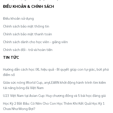
ĐIỀU KHOẢN & CHÍNH SÁCH
Hiệu quả đào tạo
Điều khoản sử dụng
Giúp hàng triệu trẻ em tiếp cận chương trình
Chính sách bảo mật thông tin
giáo dục tiên tiến nhất theo cách dễ dàng nhất.
Chính sách bảo mật thanh toán
Góp phần xây dựng nguồn lực con người, hướng
Chính sách dành cho học viên - giảng viên
tới một Việt Nam hùng cường và thịnh vượng
Chính sách đổi - trả và hoàn tiền
vào năm 2045.
TIN TỨC
Hướng dẫn cách học IXL hiệu quả - Bí quyết giúp con tự giác, bứt phá
điểm số
Giữa sức nóng World Cup, anyLEARN khởi động hành trình tìm kiếm
tài năng bóng đá Việt Nam
U23 Việt Nam tại Asian Cup: Huy chương đồng và 5 bài học đáng giá
Học Kỳ 2 Bắt Đầu: Có Nên Cho Con Học Thêm Khi Kết Quả Học Kỳ 1
Chưa Như Mong Đợi?